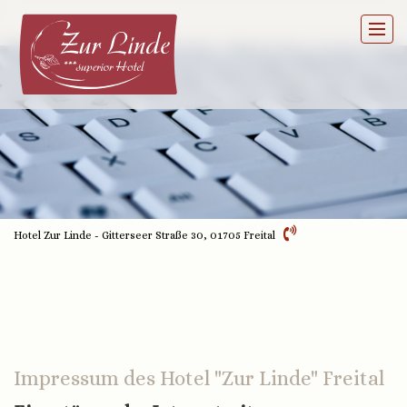
Hotel
Zimmer
Restaurants
Hotel Zur Linde - Gitterseer Straße 30, 01705 Freital
Veranstaltungen
Sauna
Impressum des Hotel "Zur Linde" Freital